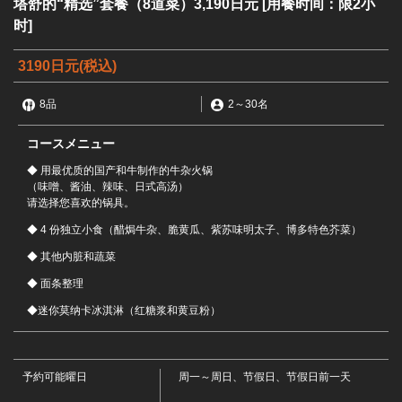
塔舒的“精选”套餐（8道菜）3,190日元 [用餐时间：限2小
时]
3190日元
(税込)
8品
2
～
30名
コースメニュー
◆ 用最优质的国产和牛制作的牛杂火锅
（味噌、酱油、辣味、日式高汤）
请选择您喜欢的锅具。
◆ 4 份独立小食（醋焗牛杂、脆黄瓜、紫苏味明太子、博多特色芥菜）
◆ 其他内脏和蔬菜
◆ 面条整理
◆迷你莫纳卡冰淇淋（红糖浆和黄豆粉）
この店舗情報をシェアする
塔舒的“精选”套餐（8道菜）3,190日元 [用餐时间：限2小时]
予約可能曜日
周一～周日、节假日、节假日前一天
| もつ鍋 田しゅう 愛媛松山店