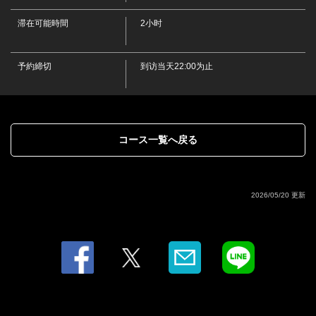
愛媛県松山市二番町３-7-19 フジコビルA2F
滞在可能時間
2小时
https://0899095213.owst.jp/courses/9555213
お店情報をコピー
予約締切
到访当天22:00为止
コース一覧へ戻る
閉じる
2026/05/20 更新