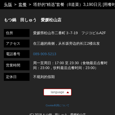
头版
套餐
塔舒的“精选”套餐（8道菜）3,190日元 [用餐
もつ鍋 田しゅう 愛媛松山店
住所
愛媛県松山市二番町３-7-19 フジコビルA2F
アクセス
在三越的南侧，从长坂旁边的长江2楼出发
電話番号
089-909-5213
周一至周日：17:00 至 23:30（食物最后点餐时
営業時間
间：23:00，饮料最后点餐时间：23:00）
定休日
不规则的假期
language
Cookie利用について
(C) 2018 もつ鍋 田しゅう 愛媛松山店