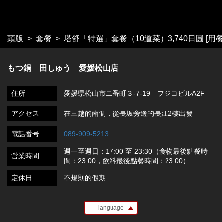
頭版
套餐
塔舒「特選」套餐（10道菜）3,740日圓 [用
もつ鍋 田しゅう 愛媛松山店
住所
愛媛県松山市二番町３-7-19 フジコビルA2F
アクセス
在三越的南側，從長坂旁邊的長江2樓出發
電話番号
089-909-5213
週一至週日：17:00 至 23:30（食物最後點餐時
営業時間
間：23:00，飲料最後點餐時間：23:00）
定休日
不規則的假期
language