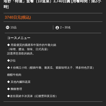
塔舒「特選」套餐（10道菜）3,740日圓 [用餐時間：限2小
時]
3740日元
(税込)
10品
2
～
30名
コースメニュー
◆ 用最優質的國產和牛製作的牛雜火鍋
（味噌、醬油、辣味、日式高湯）
請選擇您喜歡的鍋具。
◆沙拉
◆ 4 份獨立小吃（醋焗牛雜、脆黃瓜、紫蘇味明太子、博多特色芥菜）
糖醋牛頰肉
◆ 其他內臟和蔬菜
◆ 麵條整理
この店舗情報をシェアする
◆迷你莫納卡冰淇淋（紅糖漿和黃豆粉）
塔舒「特選」套餐（10道菜）3,740日圓 [用餐時間：限2小