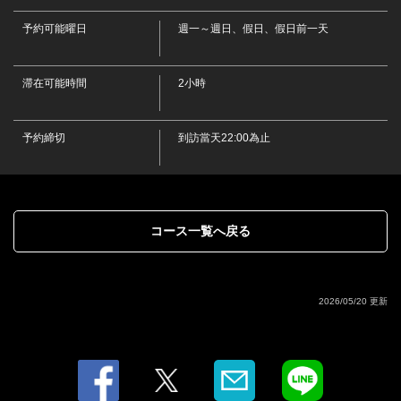
時] | もつ鍋 田しゅう 愛媛松山店
予約可能曜日
週一～週日、假日、假日前一天
愛媛県松山市二番町３-7-19 フジコビルA2F
https://0899095213.owst.jp/courses/9555214
滞在可能時間
2小時
お店情報をコピー
予約締切
到訪當天22:00為止
閉じる
コース一覧へ戻る
2026/05/20 更新