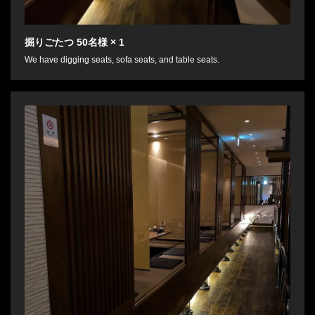
掘りごたつ
50名様
× 1
We have digging seats, sofa seats, and table seats.