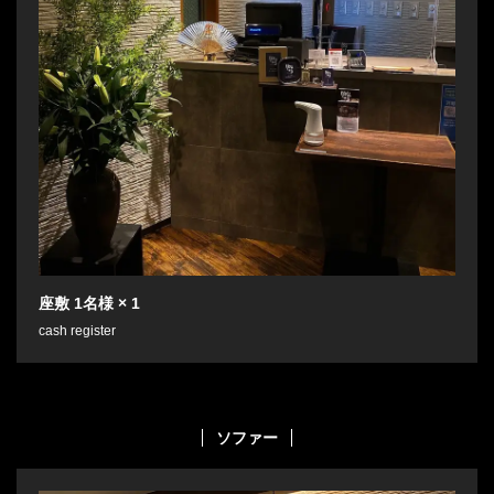
座敷
1名様
× 1
cash register
ソファー