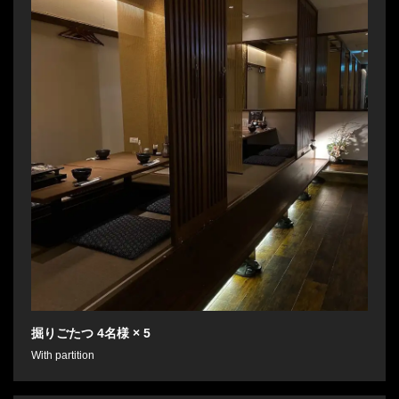
掘りごたつ
4名様
× 5
With partition