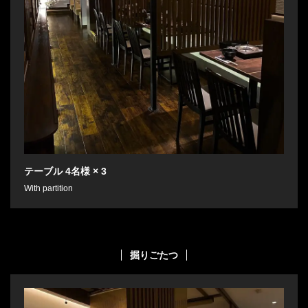
テーブル
4名様
× 3
With partition
掘りごたつ