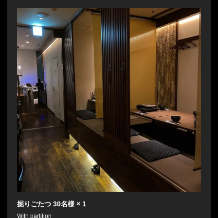
掘りごたつ
30名様
× 1
With partition