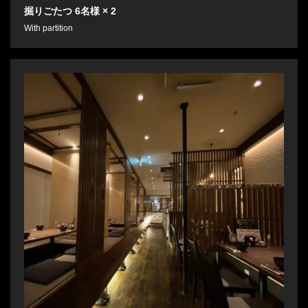
掘りごたつ
6名様
× 2
この店舗情報をシェアする
With partition
SEAT | もつ鍋 田しゅう 愛媛松山店
愛媛県松山市二番町３-7-19 フジコビルA2F
https://0899095213.owst.jp/seats
お店情報をコピー
閉じる